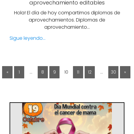
aprovechamiento editables
Hola! El día de hoy compartimos diplomas de
aprovechamientos. Diplomas de
aprovechamiento…
Sigue leyendo...
«
1
…
8
9
10
11
12
…
30
»