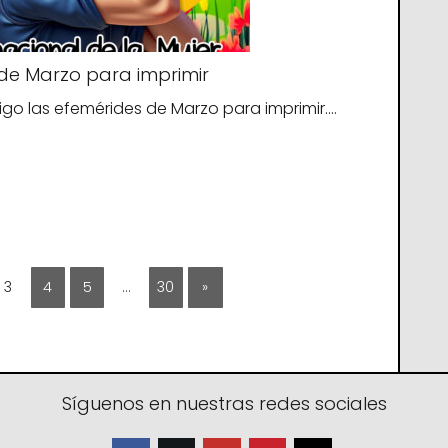
de Marzo para imprimir
igo las efemérides de Marzo para imprimir.…
3
4
5
…
30
»
Síguenos en nuestras redes sociales