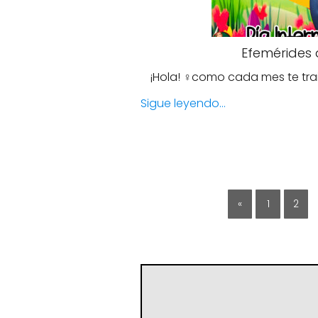
Efemérides 
¡Hola! ‍♀️como cada mes te tra
Sigue leyendo...
«
1
2