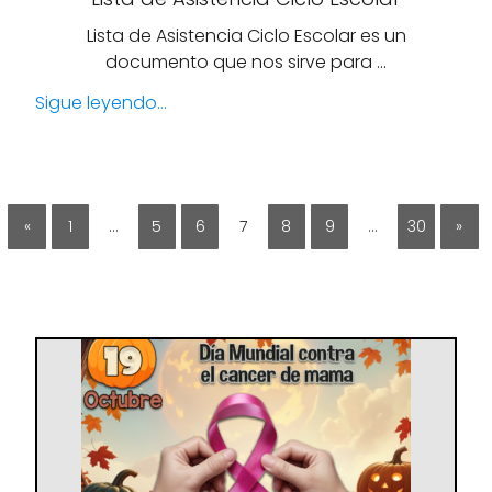
Lista de Asistencia Ciclo Escolar es un
documento que nos sirve para …
Sigue leyendo...
«
1
…
5
6
7
8
9
…
30
»