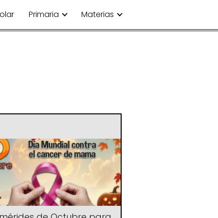
olar
Primaria
Materias
emérides de Octubre para