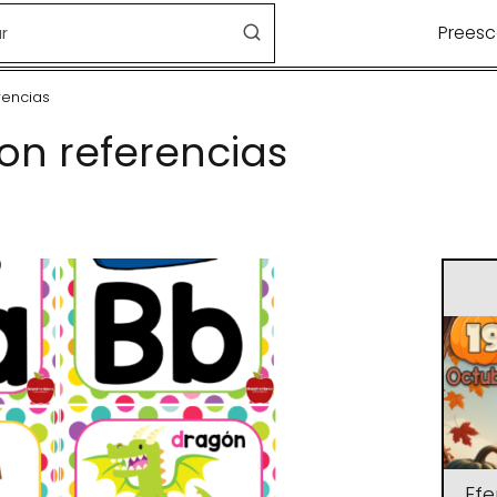
Preesc
rencias
on referencias
Ef