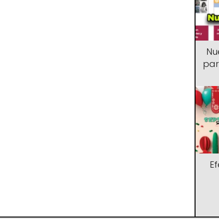
Nu
par
E