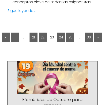
conceptos clave de todas las asignaturas…
Sigue leyendo...
«
1
…
21
22
23
24
25
…
30
»
Efemérides de Octubre para