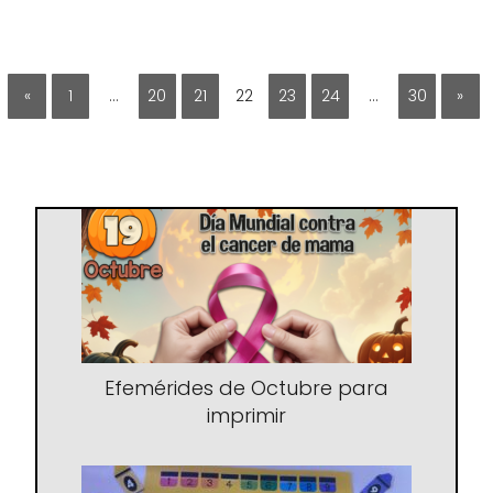
«
1
…
20
21
22
23
24
…
30
»
Efemérides de Octubre para
imprimir