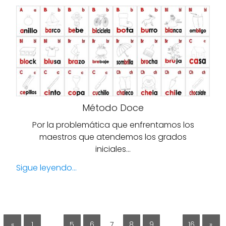
Método Doce
Por la problemática que enfrentamos los
maestros que atendemos los grados
iniciales…
Sigue leyendo...
«
1
…
5
6
7
8
9
…
16
»