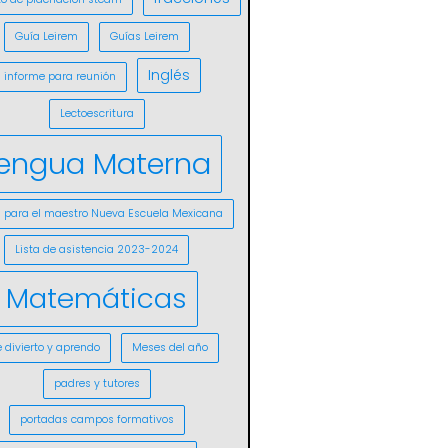
Guía Leirem
Guías Leirem
Inglés
informe para reunión
Lectoescritura
engua Materna
s para el maestro Nueva Escuela Mexicana
Lista de asistencia 2023-2024
Matemáticas
 divierto y aprendo
Meses del año
padres y tutores
portadas campos formativos