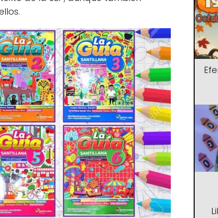
llos.
Ef
L