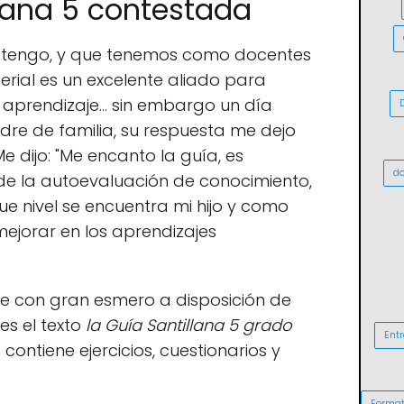
llana 5 contestada
o tengo, y que tenemos como docentes
erial es un excelente aliado para
 aprendizaje... sin embargo un día
dre de familia, su respuesta me dejo
 dijo: "
Me
enc
anto
la
gu
ía
,
es
do
de
la
auto
eval
u
aci
ón
de
con
oc
im
ient
o
,
e nivel se encuentra mi hijo y como
jorar en los aprendizajes
e con gran esmero a disposición de
es el texto
la Guía Santillana 5 grado
Entr
 contiene ejercicios, cuestionarios y
Format