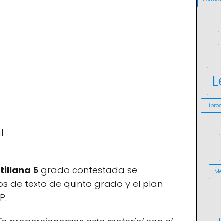
L
Libro
l
tillana 5
grado contestada se
Me
ros de texto de quinto grado y el plan
P.