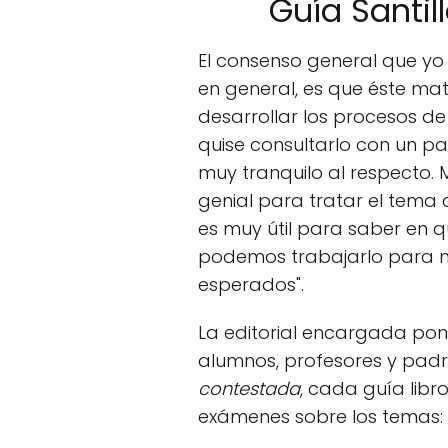
Guía Santi
El consenso general que y
en general, es que éste mat
desarrollar los procesos de
quise consultarlo con un pa
muy tranquilo al respecto. Me
genial
para
tr
atar
el
tem
a
es
m
uy
ú
til
para saber en qu
podemos trabajarlo para me
esperados
".
La editorial encargada pon
alumnos, profesores y padr
contestada
, cada guía libro
exámenes sobre los temas: