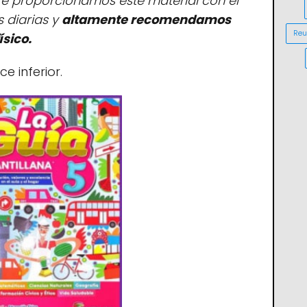
e proporcionamos este material con el
s diarias y
altamente recomendamos
Reu
ísico.
e inferior.