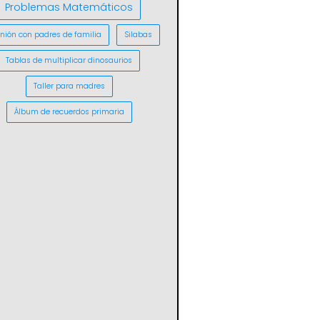
Problemas Matemáticos
nión con padres de familia
Silabas
Tablas de multiplicar dinosaurios
Taller para madres
Álbum de recuerdos primaria