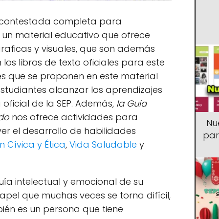
o contestada completa para
o un material educativo que ofrece
graficas y visuales, que son además
os libros de texto oficiales para este
des que se proponen en este material
 estudiantes alcanzar los aprendizajes
oficial de la SEP. Además,
la Guía
ado
nos ofrece actividades para
Nu
er el desarrollo de habilidades
par
 Cívica y Ética
,
Vida Saludable
y
ía intelectual y emocional de su
pel que muchas veces se torna difícil,
én es un persona que tiene