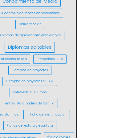
Conocimiento del Medio
Cuadernillo de repaso en vacaciones
Diario escolar
Diplomas de aprovechamiento escolar
Diplomas editables
sificación fase 4
Efemérides Julio
Ejemplos de proyectos
Ejemplos de proyectos STEAM
entrevista al alumno
entrevista a padres de familia
evista inicial
ficha de identificación
Fichas de lectura y escritura
fracciones
o de plaenación steam