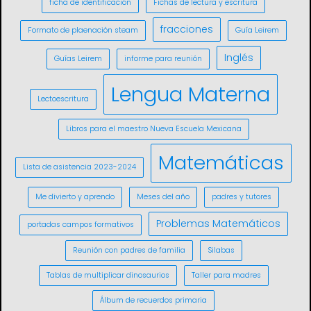
ficha de identificación
Fichas de lectura y escritura
fracciones
Formato de plaenación steam
Guía Leirem
Inglés
Guías Leirem
informe para reunión
Lengua Materna
Lectoescritura
Libros para el maestro Nueva Escuela Mexicana
Matemáticas
Lista de asistencia 2023-2024
Me divierto y aprendo
Meses del año
padres y tutores
Problemas Matemáticos
portadas campos formativos
Reunión con padres de familia
Silabas
Tablas de multiplicar dinosaurios
Taller para madres
Álbum de recuerdos primaria