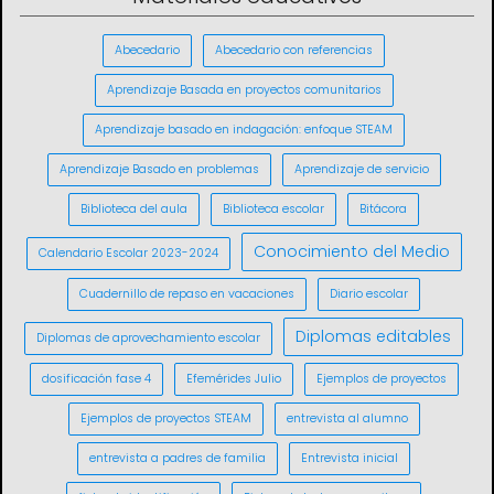
Abecedario
Abecedario con referencias
Aprendizaje Basada en proyectos comunitarios
Aprendizaje basado en indagación: enfoque STEAM
Aprendizaje Basado en problemas
Aprendizaje de servicio
Biblioteca del aula
Biblioteca escolar
Bitácora
Conocimiento del Medio
Calendario Escolar 2023-2024
Cuadernillo de repaso en vacaciones
Diario escolar
Diplomas editables
Diplomas de aprovechamiento escolar
dosificación fase 4
Efemérides Julio
Ejemplos de proyectos
Ejemplos de proyectos STEAM
entrevista al alumno
entrevista a padres de familia
Entrevista inicial