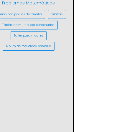
Problemas Matemáticos
nión con padres de familia
Silabas
Tablas de multiplicar dinosaurios
Taller para madres
Álbum de recuerdos primaria