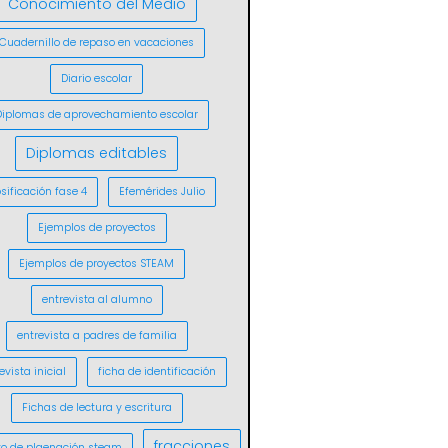
Conocimiento del Medio
Cuadernillo de repaso en vacaciones
Diario escolar
Diplomas de aprovechamiento escolar
Diplomas editables
sificación fase 4
Efemérides Julio
Ejemplos de proyectos
Ejemplos de proyectos STEAM
entrevista al alumno
entrevista a padres de familia
evista inicial
ficha de identificación
Fichas de lectura y escritura
fracciones
o de plaenación steam