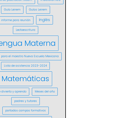
Guía Leirem
Guías Leirem
Inglés
informe para reunión
Lectoescritura
engua Materna
s para el maestro Nueva Escuela Mexicana
Lista de asistencia 2023-2024
Matemáticas
 divierto y aprendo
Meses del año
padres y tutores
portadas campos formativos