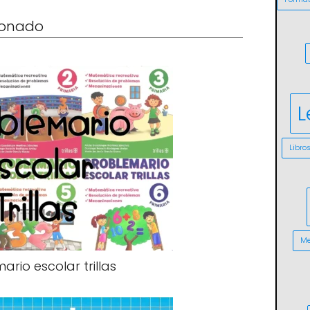
cionado
L
Libro
Me
ario escolar trillas