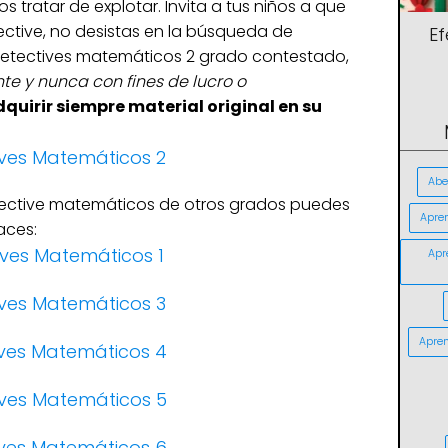
tratar de explotar. Invita a tus niños a que
ective, no desistas en la búsqueda de
E
detectives matemáticos 2 grado contestado,
te y nunca con fines de lucro o
uirir siempre material original en su
ives Matemáticos 2
Abe
etective matemáticos de otros grados puedes
Apre
aces:
ives Matemáticos 1
Apr
ives Matemáticos 3
Apren
ives Matemáticos 4
ives Matemáticos 5
ives Matemáticos 6