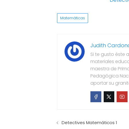
Matemáticas
Judith Cardon
Si te gusto éste 
materiales educa
maestra de Prima
Pedagógica Naci
aportar su grani
Detectives Matemáticos 1