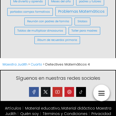
Me divierto y aprendo
Meses del año
padres y tutores
Problemas Matemáticos
portadas campos formativos
Reunión con padres de familia
Silabas
Tablas de multiplicar dinosaurios
Taller para madres
Álbum de recuerdos primaria
Maestra Judith
Cuarto
Detectives Matemáticos 4
Síguenos en nuestras redes sociales
Artículos
Material educativo, Material didáctico Maestra
Judith
Quién soy
Términos y Condiciones
Privacidad