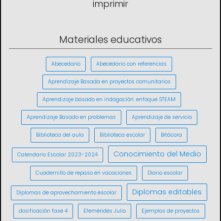
imprimir
Materiales educativos
Abecedario
Abecedario con referencias
Aprendizaje Basada en proyectos comunitarios
Aprendizaje basado en indagación: enfoque STEAM
Aprendizaje Basado en problemas
Aprendizaje de servicio
Biblioteca del aula
Biblioteca escolar
Bitácora
Conocimiento del Medio
Calendario Escolar 2023-2024
Cuadernillo de repaso en vacaciones
Diario escolar
Diplomas editables
Diplomas de aprovechamiento escolar
dosificación fase 4
Efemérides Julio
Ejemplos de proyectos