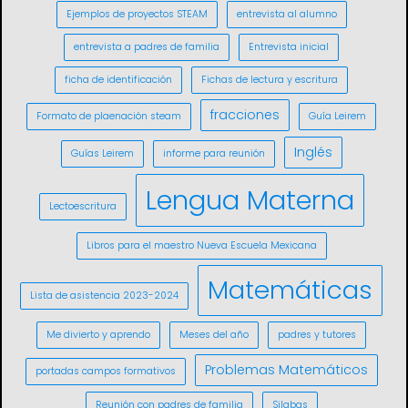
Ejemplos de proyectos STEAM
entrevista al alumno
entrevista a padres de familia
Entrevista inicial
ficha de identificación
Fichas de lectura y escritura
fracciones
Formato de plaenación steam
Guía Leirem
Inglés
Guías Leirem
informe para reunión
Lengua Materna
Lectoescritura
Libros para el maestro Nueva Escuela Mexicana
Matemáticas
Lista de asistencia 2023-2024
Me divierto y aprendo
Meses del año
padres y tutores
Problemas Matemáticos
portadas campos formativos
Reunión con padres de familia
Silabas