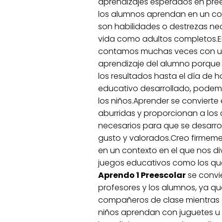
aprendizajes esperados en pree
los alumnos aprendan en un con
son habilidades o destrezas nec
vida como adultos completos.E
contamos muchas veces con una 
aprendizaje del alumno porque 
los resultados hasta el día de 
educativo desarrollado, podemo
los niños.Aprender se convierte
aburridas y proporcionan a los
necesarios para que se desarrol
gusto y valorados.Creo firmem
en un contexto en el que nos div
juegos educativos como los q
Aprendo 1 Preescolar
se convi
profesores y los alumnos, ya qu
compañeros de clase mientras d
niños aprendan con juguetes u 