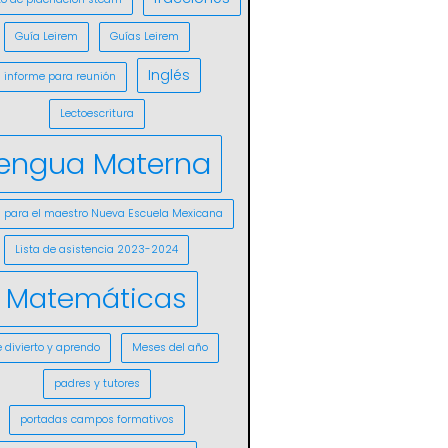
Guía Leirem
Guías Leirem
Inglés
informe para reunión
Lectoescritura
engua Materna
s para el maestro Nueva Escuela Mexicana
Lista de asistencia 2023-2024
Matemáticas
 divierto y aprendo
Meses del año
padres y tutores
portadas campos formativos