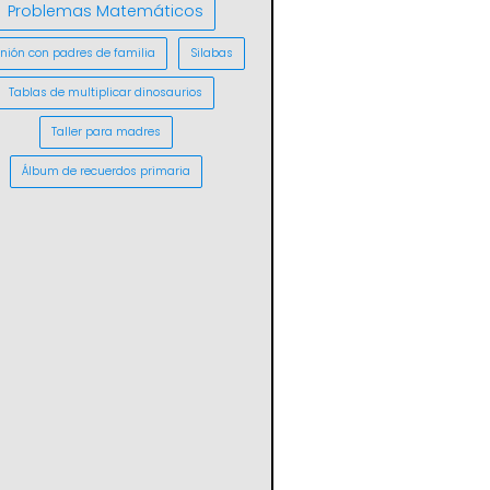
Problemas Matemáticos
nión con padres de familia
Silabas
Tablas de multiplicar dinosaurios
Taller para madres
Álbum de recuerdos primaria