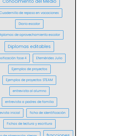
Conocimiento del Medio
Cuadernillo de repaso en vacaciones
Diario escolar
Diplomas de aprovechamiento escolar
Diplomas editables
sificación fase 4
Efemérides Julio
Ejemplos de proyectos
Ejemplos de proyectos STEAM
entrevista al alumno
entrevista a padres de familia
evista inicial
ficha de identificación
Fichas de lectura y escritura
fracciones
o de plaenación steam