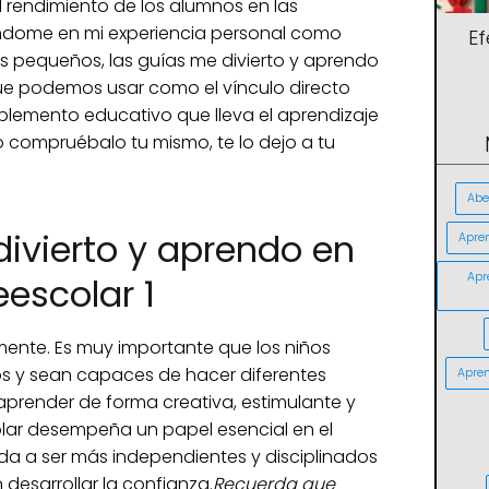
el rendimiento de los alumnos en las
ándome en mi experiencia personal como
E
 pequeños, las guías me divierto y aprendo
ue podemos usar como el vínculo directo
omplemento educativo que lleva el aprendizaje
do compruébalo tu mismo, te lo dejo a tu
Abe
ivierto y aprendo en
Apre
Apr
eescolar 1
ente. Es muy importante que los niños
os y sean capaces de hacer diferentes
Apren
prender de forma creativa, estimulante y
olar desempeña un papel esencial en el
yuda a ser más independientes y disciplinados
desarrollar la confianza.
Recuerda que