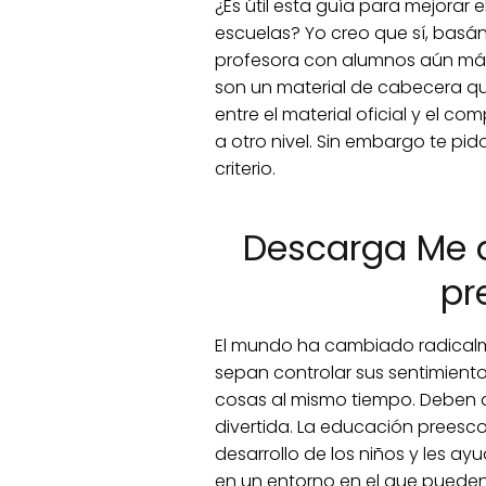
¿Es útil esta guía para mejorar 
escuelas? Yo creo que sí, bas
profesora con alumnos aún más
son un material de cabecera q
entre el material oficial y el c
a otro nivel. Sin embargo te pi
criterio.
Descarga Me d
pr
El mundo ha cambiado radicalm
sepan controlar sus sentimient
cosas al mismo tiempo. Deben a
divertida. La educación preesc
desarrollo de los niños y les a
en un entorno en el que pueden 