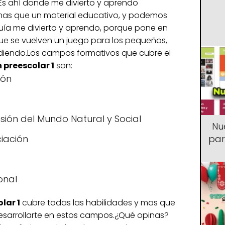
 Es ahí donde me divierto y aprendo
mas que un material educativo, y podemos
uía me divierto y aprendo, porque pone en
e se vuelven un juego para los pequeños,
diendo.Los campos formativos que cubre el
 preescolar 1
son:
ión
ión del Mundo Natural y Social
Nu
par
ciación
onal
lar 1
cubre todas las habilidades y mas que
esarrollarte en estos campos.¿Qué opinas?