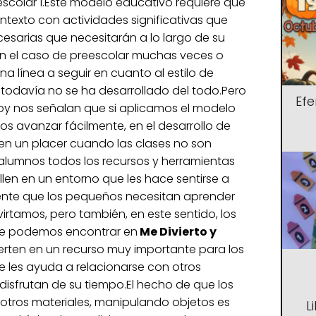
scolar 1.Este modelo educativo requiere que
texto con actividades significativas que
esarias que necesitarán a lo largo de su
n el caso de preescolar muchas veces o
línea a seguir en cuanto al estilo de
todavía no se ha desarrollado del todo.Pero
Ef
hoy nos señalan que si aplicamos el modelo
s avanzar fácilmente, en el desarrollo de
 en un placer cuando las clases no son
 alumnos todos los recursos y herramientas
len en un entorno que les hace sentirse a
ente que los pequeños necesitan aprender
irtamos, pero también, en este sentido, los
ue podemos encontrar en
Me Divierto y
erten en un recurso muy importante para los
e les ayuda a relacionarse con otros
isfrutan de su tiempo.El hecho de que los
otros materiales, manipulando objetos es
L